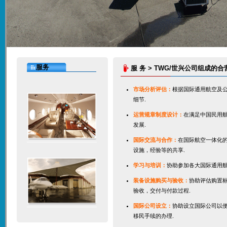
首页
Uniworld
服务
服 务 > TWG/世兴公司组成
首页
公司介绍
服务
市场分析评估：
根据国际通用航空及
细节.
运营规章制度设计：
在满足中国民用
发展.
国际交流与合作：
在国际航空一体化
设施，经验等的共享.
学习与培训：
协助参加各大国际通用
装备设施购买与验收：
协助评估购置
验收，交付与付款过程.
国际公司设立：
协助设立国际公司以
移民手续的办理.